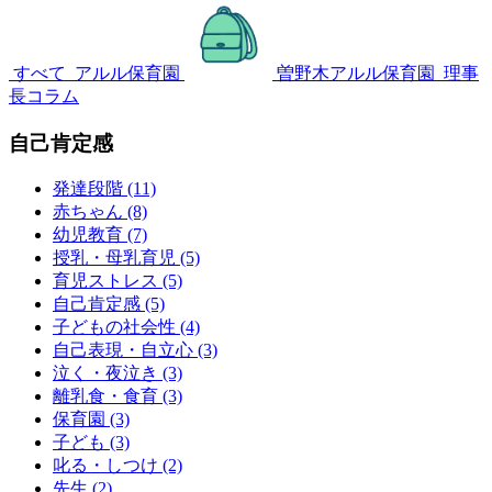
すべて
アルル保育園
曽野木アルル保育園
理事
長コラム
自己肯定感
発達段階 (11)
赤ちゃん (8)
幼児教育 (7)
授乳・母乳育児 (5)
育児ストレス (5)
自己肯定感 (5)
子どもの社会性 (4)
自己表現・自立心 (3)
泣く・夜泣き (3)
離乳食・食育 (3)
保育園 (3)
子ども (3)
叱る・しつけ (2)
先生 (2)