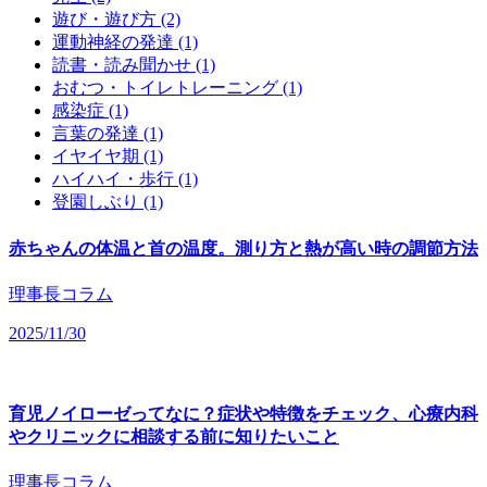
遊び・遊び方 (2)
運動神経の発達 (1)
読書・読み聞かせ (1)
おむつ・トイレトレーニング (1)
感染症 (1)
言葉の発達 (1)
イヤイヤ期 (1)
ハイハイ・歩行 (1)
登園しぶり (1)
赤ちゃんの体温と首の温度。測り方と熱が高い時の調節方法
理事長コラム
2025/11/30
育児ノイローゼってなに？症状や特徴をチェック、心療内科
やクリニックに相談する前に知りたいこと
理事長コラム