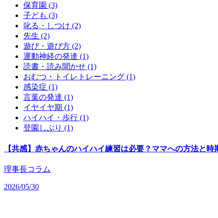
保育園 (3)
子ども (3)
叱る・しつけ (2)
先生 (2)
遊び・遊び方 (2)
運動神経の発達 (1)
読書・読み聞かせ (1)
おむつ・トイレトレーニング (1)
感染症 (1)
言葉の発達 (1)
イヤイヤ期 (1)
ハイハイ・歩行 (1)
登園しぶり (1)
【共感】赤ちゃんのハイハイ練習は必要？ママへの方法と時
理事長コラム
2026/05/30