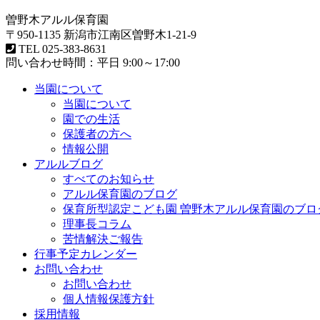
曽野木アルル保育園
〒950-1135 新潟市江南区曽野木1-21-9
TEL
025-383-8631
問い合わせ時間：平日 9:00～17:00
当園について
当園について
園での生活
保護者の方へ
情報公開
アルルブログ
すべてのお知らせ
アルル保育園のブログ
保育所型認定こども園 曽野木アルル保育園のブロ
理事長コラム
苦情解決ご報告
行事予定カレンダー
お問い合わせ
お問い合わせ
個人情報保護方針
採用情報