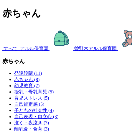
赤ちゃん
すべて
アルル保育園
曽野木アルル保育園
赤ちゃん
発達段階 (11)
赤ちゃん (8)
幼児教育 (7)
授乳・母乳育児 (5)
育児ストレス (5)
自己肯定感 (5)
子どもの社会性 (4)
自己表現・自立心 (3)
泣く・夜泣き (3)
離乳食・食育 (3)